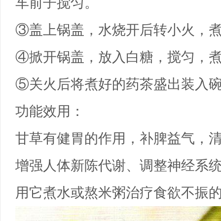
车前子搅匀。
③盖上锅盖，水烧开后转小火，煮
④掀开锅盖，放入白糖，搅匀，
⑤关火后将煮好的药茶盛出装入
功能效用：
甘草有健胃的作用，补脾益气，
增强人体新陈代谢、调整神经系
用它煮水或熬米粥治疗食欲不振