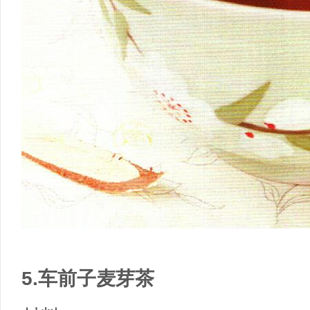
5.车前子麦芽茶