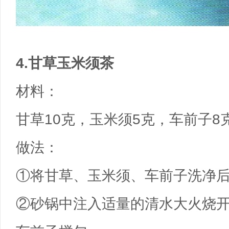
4.甘草玉米须茶
材料：
甘草10克，玉米须5克，车前子8
做法：
①将甘草、玉米须、车前子洗净
②砂锅中注入适量的清水大火烧