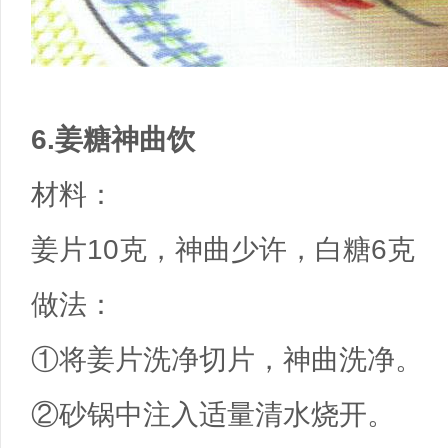
6.姜糖神曲饮
材料：
姜片10克，神曲少许，白糖6克
做法：
①将姜片洗净切片，神曲洗净。
②砂锅中注入适量清水烧开。