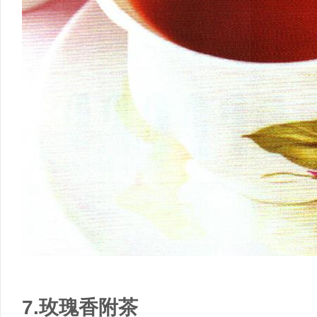
7.玫瑰香附茶