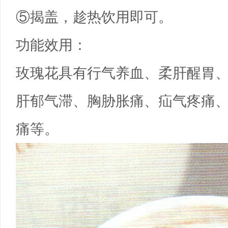
⑤揭盖，趁热饮用即可。
功能效用：
玫瑰花具有行气养血、柔肝醒胃
肝郁气滞、胸胁胀痛、疝气疼痛
痛等。