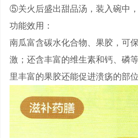
⑤关火后盛出甜品汤，装入碗中
功能效用：
南瓜富含碳水化合物、果胶，可
激；还含丰富的维生素和钙、磷
里丰富的果胶还能促进溃疡的部