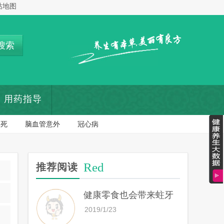
站地图
搜索
用药指导
梗死
脑血管意外
冠心病
Red
推荐阅读
健康零食也会带来蛀牙
2019/1/23