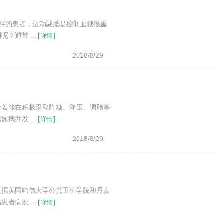
胖的患者，运动减肥是控制血糖很重
通常 ...
[
]
详情
2018/8/29
者若能在积极采取降糖、降压、调脂等
并发 ...
[
]
详情
2018/8/29
根据美国哈佛大学公共卫生学院和丹麦
病发 ...
[
]
详情