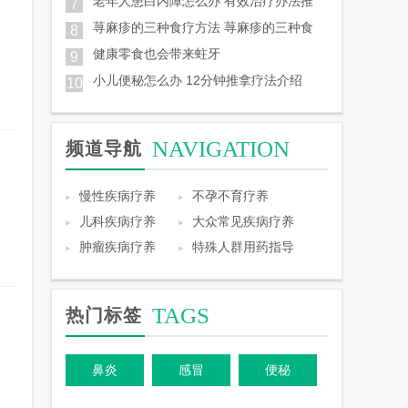
老年人患白内障怎么办 有效治疗办法推
7
荨麻疹的三种食疗方法 荨麻疹的三种食
8
健康零食也会带来蛀牙
9
小儿便秘怎么办 12分钟推拿疗法介绍
10
NAVIGATION
频道导航
慢性疾病疗养
不孕不育疗养
儿科疾病疗养
大众常见疾病疗养
肿瘤疾病疗养
特殊人群用药指导
TAGS
热门标签
鼻炎
感冒
便秘