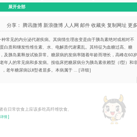
展开全部
关节炎
常见骨折
皮肤瘙痒症
肥胖病
老年性痴呆
肺原性心脏病
分享：
腾讯微博
新浪微博
人人网
邮件
收藏夹
复制网址
更
一种常见的内分泌代谢疾病。其病情生理改变是由于胰岛素绝对或相对不
蛋白质和继发性维生素、水、电解质代谢紊乱。其特征为血糖过高、糖
，及胰岛素释放试验异常。糖尿病的发病率随着年龄而增长，高峰在60
老年人的常见病和多发病。按临床把糖尿病分为胰岛素依赖型（Ⅰ型）和
，老年糖尿病以Ⅱ型者居多。本病属于 ... [
详细
]
者在日常饮食上应该多吃高纤维饮食,
]
详情