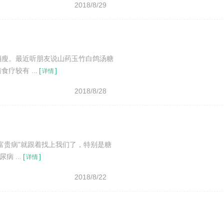
2018/8/29
消瘦。最近听朋友说山药玉竹白鸽汤糖
较有 ...
[
]
详情
2018/8/28
富贵病”就跟着找上我们了，特别是糖
 ...
[
]
详情
2018/8/22