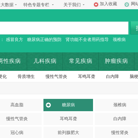
加入收藏
网
生大数据
特色专题专栏
关于我们
：
感冒良方
糖尿病正确的预防
肾功能不全者用药指导
颈椎病
两性疾病
儿科疾病
常见疾病
肿瘤疾病
硬化
骨质增生
慢性气管炎
耳鸣耳聋
白内障
脑
高血脂
糖尿病
颈椎病
慢性气管炎
耳鸣耳聋
白内障
冠心病
前列腺肥大
慢性肾炎