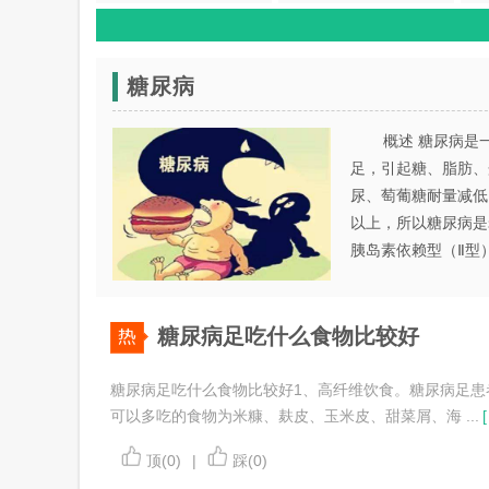
肩周炎
痛风
肝硬化
帕金森氏病
糖尿病
概述 糖尿病是
足，引起糖、脂肪、
尿、萄葡糖耐量减低
以上，所以糖尿病是
胰岛素依赖型（Ⅱ型）
糖尿病足吃什么食物比较好
糖尿病足吃什么食物比较好1、高纤维饮食。糖尿病足患
可以多吃的食物为米糠、麸皮、玉米皮、甜菜屑、海 ...
[
顶(0)
|
踩(0)