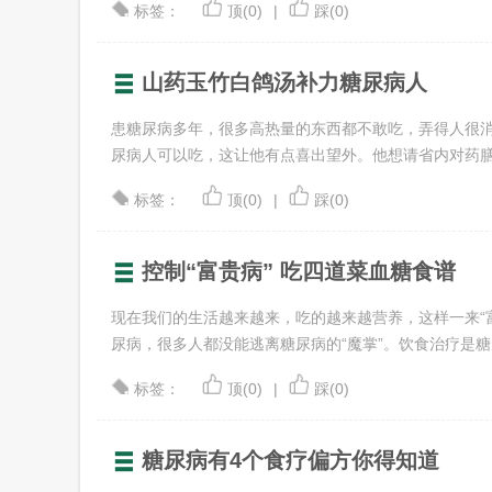
标签：
顶(0)
|
踩(0)
山药玉竹白鸽汤补力糖尿病人
患糖尿病多年，很多高热量的东西都不敢吃，弄得人很
尿病人可以吃，这让他有点喜出望外。他想请省内对药膳食疗
标签：
顶(0)
|
踩(0)
控制“富贵病” 吃四道菜血糖食谱
现在我们的生活越来越来，吃的越来越营养，这样一来“
尿病，很多人都没能逃离糖尿病的“魔掌”。饮食治疗是糖尿病
标签：
顶(0)
|
踩(0)
糖尿病有4个食疗偏方你得知道