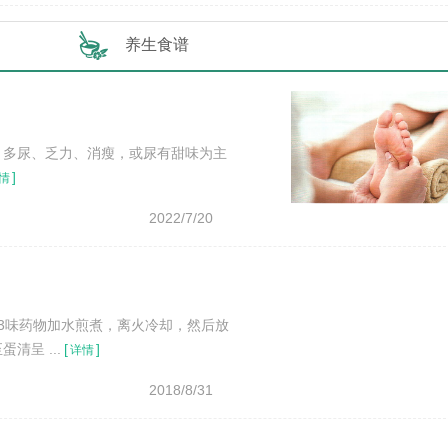
养生食谱
食、多尿、乏力、消瘦，或尿有甜味为主
]
情
2022/7/20
3味药物加水煎煮，离火冷却，然后放
呈 ...
[
]
详情
2018/8/31