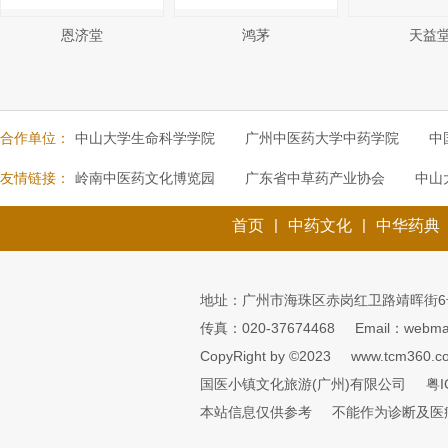
恩济堂
鸿茅
天益
合作单位：
中山大学生命科学学院
广州中医药大学中药学院
中
友情链接：
岭南中医药文化博览园
广东省中草药产业协会
中山
|
|
首页
中药文化
中华药典
地址：广州市海珠区赤岗红卫路靖晖街6
传真：020-37674468
Email：webmai
CopyRight by ©2023
www.tcm360.c
国医小镇文化旅游(广州)有限公司
粤I
本站信息仅供参考
不能作为诊断及医