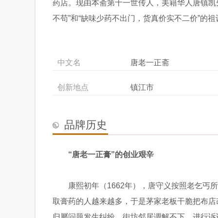
药店。现由本斋第十一世传人，美籍华人唐镇凯
不苟”和“缺味少药不出门，货真价实不二价”的
中文名
唐老一正斋
创新地点
镇江市
品牌历史
“唐老一正膏”的创业艰辛
康熙初年（1662年），唐守义按照老乞
取膏药的人越来越多，于是茅家老板干脆把布店
归屬问题发生纠纷。街坊邻居调解不下，进行诉讼