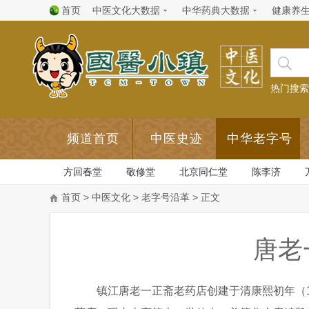
首页
中医文化大数据
中华药典大数据
健康养
热门搜索
频道首页
中医史迹
中华老字号
方回春堂
敬修堂
北京同仁堂
陈李济
首页
>
中医文化
>
老字号沿革
> 正文
唐老
镇江唐老一正斋老药店创建于清康熙初年（