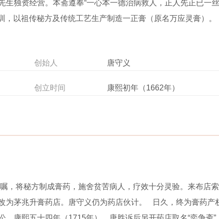
先生独资经营。本斋遵奉“一心本一德治病救人，正人先正已一
祖训，以祖传秘方及传统工艺生产制造一正膏（原名万应灵膏）。
创始人
唐守义
创立时间
康熙初年（1662年）
丐所嘱，将秘方制成膏药，施舍贫苦病人，疗效十分灵验。来布店索
改为茅兆升膏药店。唐守义仍为药店伙计。 日久，终为膏药产
。康熙五十四年（1715年），唐胜诉后另开药店取名“奕争斋”