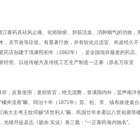
。镇江膏药具祛风止痛、化痞除瘀、舒筋活血、消肿顺气的功效，
木，关节炎等症状。有显著疗效，并有软化点适宜、布皮经久不
药店创建于清康熙初年（1662年），是全国现存最老的药店。
资经营。以祖传秘方及传统工艺生产制造一正膏（原名万应灵
期保存，反复使用，老幼皆宜，绝无流弊，誉满国内外，蜚声南洋
“橘井流香”匾。同治十年（1871年）苏、松、常、镇布政使臬台
，江南大主考王纹绾赐“济世利人”匾。民国廿年本斋以八世祖唐萼
光绪丹徒县志《摭余.实业》卷三载：“一正膏药海内驰名”。