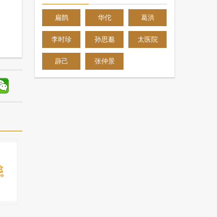
扁鹊
华佗
葛洪
李时珍
孙思邈
太医院
薜己
张仲景