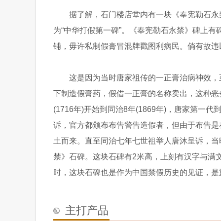
据了解，石门楼店堂内有一块《奉宪勒石永
为“中华打假第一碑”。《奉宪勒石永禁》碑上有
铺，毋许私制假膏冒混牌戳图利病民。倘有故违
这是因为当时唐家祖传的一正膏治病神效，
下制造假膏药，假借一正膏的名称卖出，这种恶
(1716年)开始到同治8年(1869年)，唐家
诉，官方都颁布布告警告造假者，但由于布告是
土而来。直至同治七年七世祖举人唐沐呈诉，当
禁》石碑。这块石碑有2米高，上刻有汉字与满
时，这块石碑也是作为中国禁假历史的见证，是
主打产品