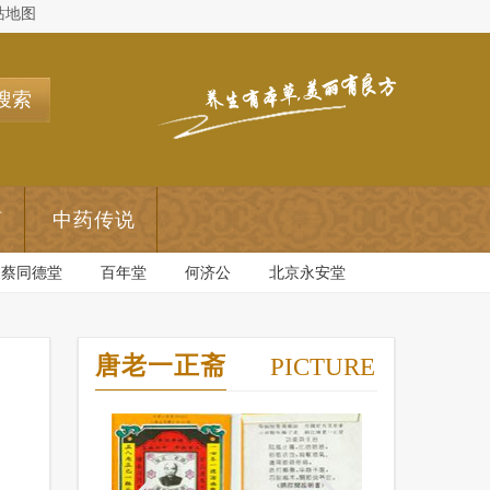
站地图
搜索
药
中药传说
蔡同德堂
百年堂
何济公
北京永安堂
唐老一正斋
PICTURE