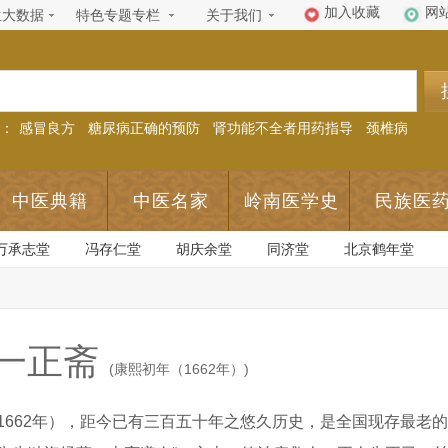
加入收藏
网
生大数据
特色专题专栏
关于我们
：
感冒良方
糖尿病正确的预防
肾功能不全者用药指导
颈椎病
中医典籍
中医名家
岭南医学史
民族医
万承志堂
冯存仁堂
胡庆余堂
同济堂
北京鹤年堂
一正斋
(康熙初年（1662年）)
1662年），距今已有三百五十年之悠久历史，是全国现存最老的