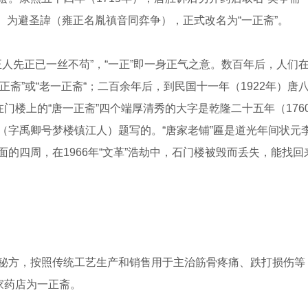
年）为避圣諱（雍正名胤禛音同弈争），正式改名为“一正斋”。
正人先正已一丝不苟”，“一正”即一身正气之意。数百年后，人们
唐一正斋”或“老一正斋“；二百余年后，到民国十一年（1922年）唐
门楼上的“唐一正斋”四个端厚清秀的大字是乾隆二十五年（176
（字禹卿号梦楼镇江人）题写的。“唐家老铺”匾是道光年间状元
的四周，在1966年“文革”浩劫中，石门楼被毁而丢失，能找回
秘方，按照传统工艺生产和销售用于主治筋骨疼痛、跌打损伤等
家药店为一正斋。