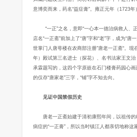
意博奕而来，药名“益症膏”。雍正元年（1723
“一正”之名，意即“一心本一德治病救人、
店名“一正斋”前加上了“唐”字和“老”字，成为“
世掌门人唐萼楼在农商部注册”唐老一正斋“。现在
年）殿试第三名进士（探花）、名书法家王文治
承霖题写的，这四个字原嵌在石门楼膏药园心画面
的仅存“唐家老”三字，“铺”字不知去向。
见证中国禁假历史
唐老一正斋始建于清初康熙年间，以祖传的
病症的“一正膏”，所以当时镇江人都亲切地称这