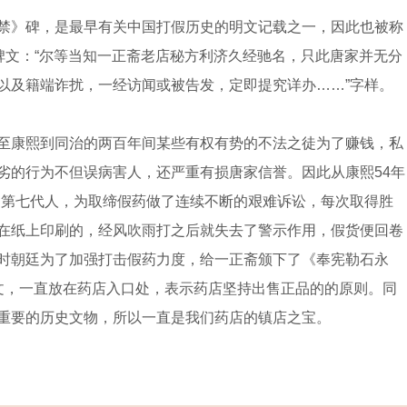
禁》碑，是最早有关中国打假历史的明文记载之一，因此也被称
碑文：“尔等当知一正斋老店秘方利济久经驰名，只此唐家并无分
以及籍端诈扰，一经访闻或被告发，定即提究详办……”字样。
至康熙到同治的两百年间某些有权有势的不法之徒为了赚钱，私
劣的行为不但误病害人，还严重有损唐家信誉。因此从康熙54年
第一代到第七代人，为取缔假药做了连续不断的艰难诉讼，每次取得胜
在纸上印刷的，经风吹雨打之后就失去了警示作用，假货便回卷
时朝廷为了加强打击假药力度，给一正斋颁下了《奉宪勒石永
文，一直放在药店入口处，表示药店坚持出售正品的的原则。同
重要的历史文物，所以一直是我们药店的镇店之宝。