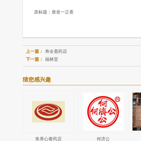
原标题：
唐老一正斋
上一篇：
寿全斋药店
下一篇：
福林堂
猜您感兴趣
朱养心膏药店
何济公