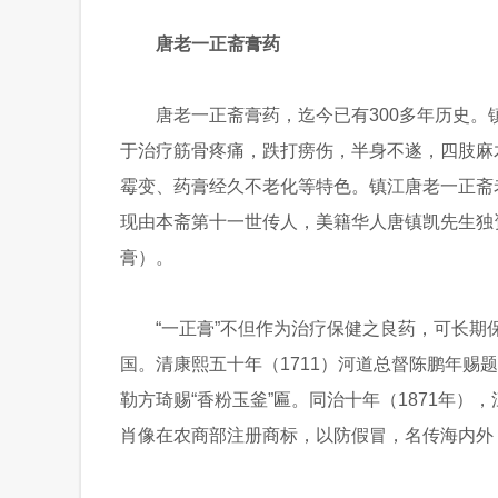
唐老一正斋膏药
唐老一正斋膏药，迄今已有300多年历史
于治疗筋骨疼痛，跌打痨伤，半身不遂，四肢麻
霉变、药膏经久不老化等特色。镇江唐老一正斋老
现由本斋第十一世传人，美籍华人唐镇凯先生独
膏）。
“一正膏”不但作为治疗保健之良药，可长
国。清康熙五十年（1711）河道总督陈鹏年赐题
勒方琦赐“香粉玉釜”匾。同治十年（1871年）
肖像在农商部注册商标，以防假冒，名传海内外，