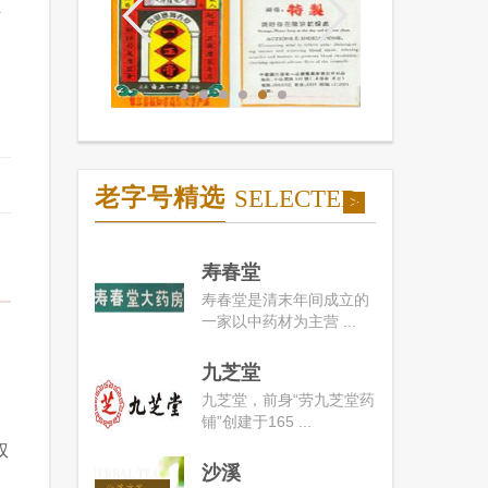
丝
老字号精选
SELECTED
>
寿春堂
寿春堂是清末年间成立的
一家以中药材为主营 ...
九芝堂
九芝堂，前身“劳九芝堂药
铺”创建于165 ...
权
沙溪
，