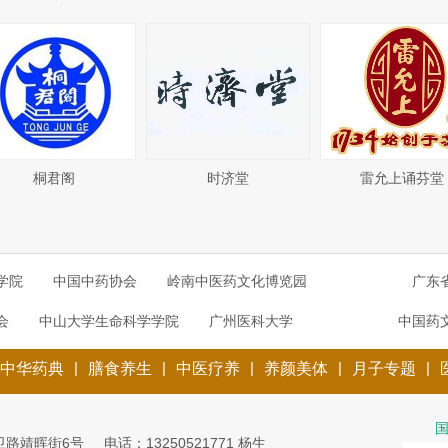
桐君阁
时济堂
雷允上诵芬堂
学院
中国中药协会
岭南中医药文化博览园
广东
会
中山大学生命科学学院
广州医科大学
中国药
|
|
|
|
|
中华药典
膳食养生
中医疗养
养颜美体
月子专题
卫路靖晖街6号
电话：13250521771 杨生