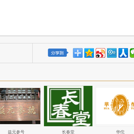
益元参号
长春堂
华佗