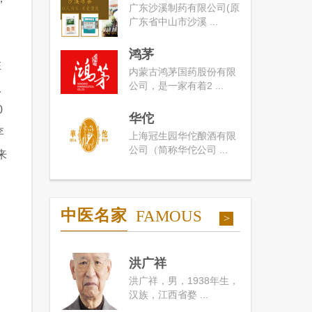
广东沙溪制药有限公司(原
广东省中山市沙溪 ...
鸿茅
在
内蒙古鸿茅国药股份有限
公司，是一家有着2 ...
八
0
华佗
李
上海冠生园华佗酿酒有限
公司（简称华佗公司 ...
来
中医名家
FAMOUS
>
洪广祥
洪广祥，男，1938年生，
汉族，江西省婺 ...