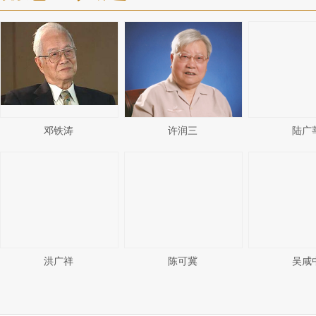
邓铁涛
许润三
陆广
洪广祥
陈可冀
吴咸