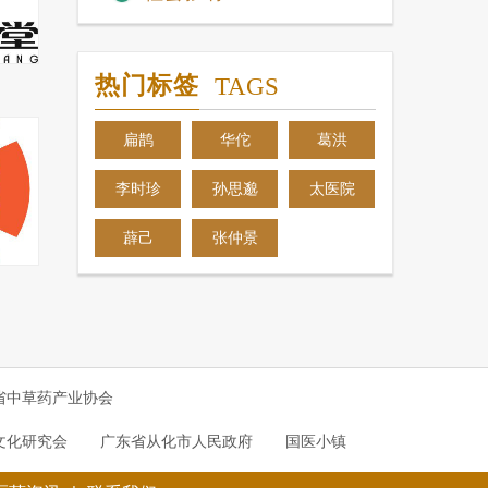
热门标签
TAGS
扁鹊
华佗
葛洪
李时珍
孙思邈
太医院
薜己
张仲景
省中草药产业协会
文化研究会
广东省从化市人民政府
国医小镇