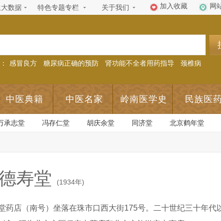
加入收藏
网
生大数据
特色专题专栏
关于我们
：
感冒良方
糖尿病正确的预防
肾功能不全者用药指导
颈椎病
中医典籍
中医名家
岭南医学史
民族医
万承志堂
冯存仁堂
胡庆余堂
同济堂
北京鹤年堂
德寿堂
(1934年)
堂药店（南号）坐落在珠市口西大街175号。二十世纪三十年代