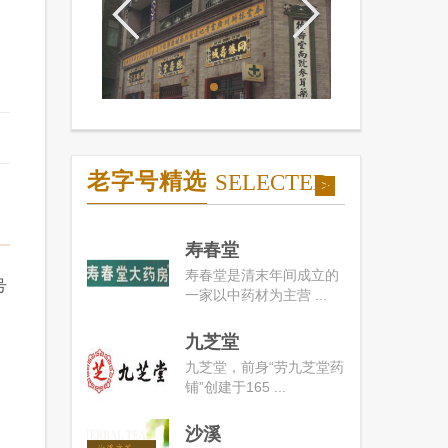
老字号精选
SELECTED
>
寿春堂
寿春堂是清末年间成立的
号
一家以中药材为主营 ...
九芝堂
九芝堂，前身“劳九芝堂药
铺”创建于165 ...
沙溪