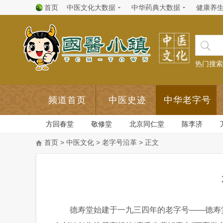
首页
中医文化大数据
中华药典大数据
健康养
热门搜索
频道首页
中医史迹
中华老字号
方回春堂
敬修堂
北京同仁堂
陈李济
首页
>
中医文化
>
老字号沿革
> 正文
德寿堂始建于一九三四年的老字号——德寿