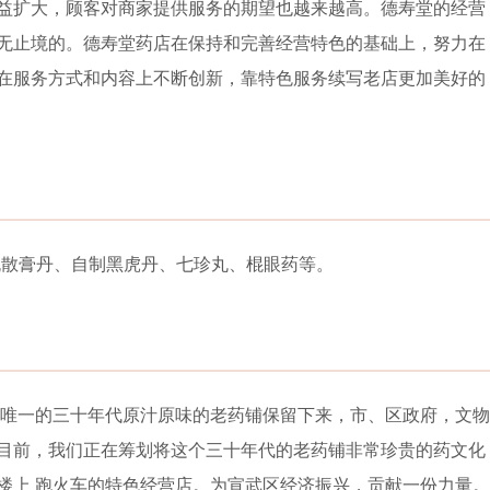
益扩大，顾客对商家提供服务的期望也越来越高。德寿堂的经营
无止境的。德寿堂药店在保持和完善经营特色的基础上，努力在
在服务方式和内容上不断创新，靠特色服务续写老店更加美好的
丸散膏丹、
自制黑虎丹、七珍丸、棍眼药等。
的、唯一的三十年代原汁原味的老药铺保留下来，市、区政府，文物
目前，我们正在筹划将这个三十年代的老药铺非常珍贵的药文化
楼上 跑火车的特色经营店。为宣武区经济振兴，贡献一份力量。