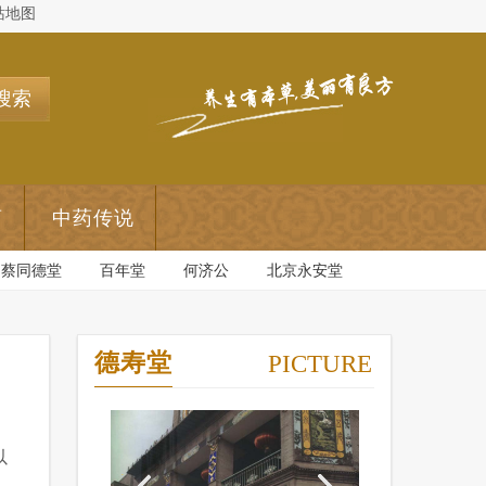
站地图
搜索
药
中药传说
蔡同德堂
百年堂
何济公
北京永安堂
德寿堂
PICTURE
以