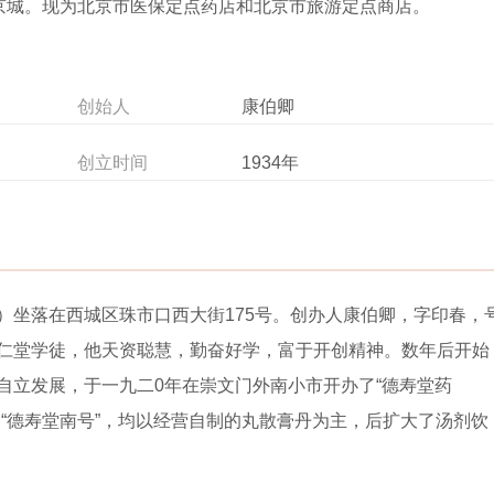
誉京城。现为北京市医保定点药店和北京市旅游定点商店。
创始人
康伯卿
创立时间
1934年
）坐落在西城区珠市口西大街175号。创办人康伯卿，字印春，
仁堂学徒，他天资聪慧，勤奋好学，富于开创精神。数年后开始
自立发展，于一九二0年在崇文门外南小市开办了“德寿堂药
“德寿堂南号”，均以经营自制的丸散膏丹为主，后扩大了汤剂饮