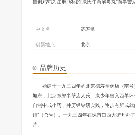
自创鸡鹤为注册商标的“康氏牛黄解毒丸”而享
中文名
德寿堂
创新地点
北京
品牌历史
始建于一九三四年的北京德寿堂药店（南号
旭东，北京东郊半壁店人氏。康少年曾入西单怀
自制中成小药，并历经钻研实践，逐步有所成就
铺”（总号）。一九三四年在珠市口西大街开办了
片。