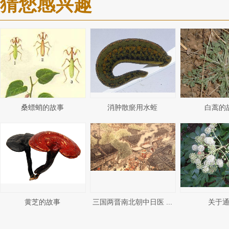
猜您感兴趣
桑螵蛸的故事
消肿散瘀用水蛭
白蒿的
黄芝的故事
三国两晋南北朝中日医 ...
关于