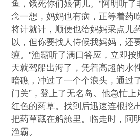
鱼，饿死你们娘俩儿。”阿明听了
念一想，妈妈也有病，正等着药
将计就计，顺便也给妈妈采点儿药
以，但你要找人侍候我妈妈，还
缠。”渔霸听了满口答应，立即按
天就驾船出海了，凭着高超的水
暗礁，冲过了一个个浪头，通过了
门关”，登上了无名岛。他急忙上
红色的药草。找到后迅速连根挖
把药草藏在船舱里。临走时，阿
渔霸。