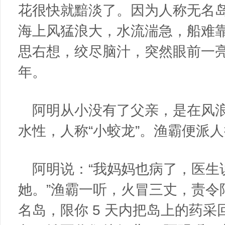
花很快就黯淡了。因为人称无名岛
海上风猛浪大，水流湍急，船难
思右想，绞尽脑汁，突然眼前一
年。
阿明从小没有了父亲，是在风
水性，人称“小蛟龙”。渔霸便派
阿明说：“我妈妈也病了，医生
她。”渔霸一听，火冒三丈，责令
名岛，限你 5 天内把岛上的药