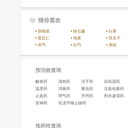
猜你喜欢
•
•
•
胆南星
络石藤
白果
•
•
•
薏苡仁
地黄
苦瓜干
•
•
•
赤芍
白芍
虎杖
按功效查询
解表药
清热药
泻下药
祛风湿药
温里药
消食药
驱虫药
活血化瘀药
止血药
理气药
开窍药
利水渗湿药
安神药
化淡平喘止咳药
按药性查询