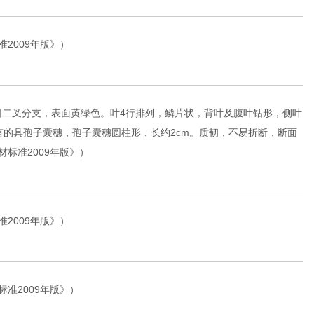
2009年版》）
回二叉分支，表面黄绿色。叶4行排列，鳞片状，背叶及腹叶钻形，侧叶
革质。有的具孢子囊穗，孢子囊穗圆柱形，长约2cm。质韧，不易折断，断面
标准2009年版》）
2009年版》）
准2009年版》）