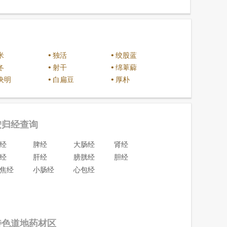
•
•
米
独活
绞股蓝
•
•
冬
射干
绵萆薢
•
•
决明
白扁豆
厚朴
按归经查询
经
脾经
大肠经
肾经
经
肝经
膀胱经
胆经
焦经
小肠经
心包经
特色道地药材区