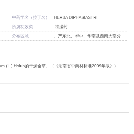
中药学名（拉丁名）
HERBA DIPHASIASTRI
所属功效类
祛湿药
分布区域
、产东北、华中、华南及西南大部分
ntum (L.) Holub的干燥全草。（《湖南省中药材标准2009年版》）