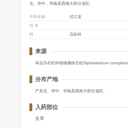
北、华中、华南及西南大部分省区。
中药名称
过江龙
别 名
科
石松科
来源
本品为石松科植物扁枝石松Diphasiastrum compla
分布产地
产东北、华中、华南及西南大部分省区。
入药部位
全草