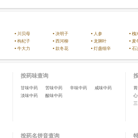
•
•
•
•
川贝母
决明子
人参
槐
•
•
•
•
枸杞子
西河柳
龙脷叶
麦
•
•
•
•
牛大力
款冬花
灯盏细辛
石
按药味查询
甘味中药
苦味中药
辛味中药
咸味中药
胃
淡味中药
酸味中药
心
三
按药名拼音查询