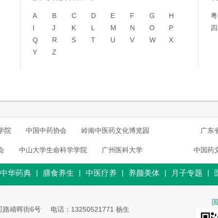
A
B
C
D
E
F
G
H
粤
I
J
K
L
M
N
O
P
四
Q
R
S
T
U
V
W
X
Y
Z
学院
中国中药协会
岭南中医药文化博览园
广东
会
中山大学生命科学学院
广州医科大学
中国药
|
|
|
|
|
中华药典
膳食养生
中医疗养
养颜美体
月子专题
卫路靖晖街6号
电话：13250521771 杨生