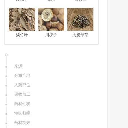
淡竹叶
川楝子
火炭母草
来源
分布产地
入药部位
采收加工
药材性状
性味归经
药材功效