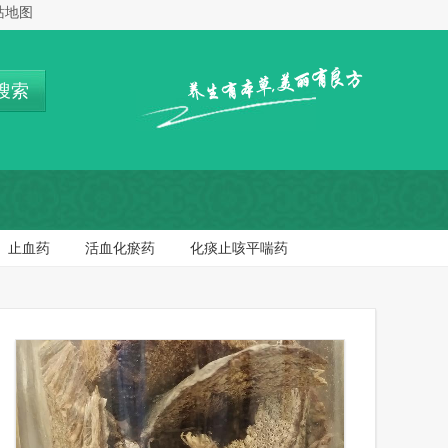
站地图
搜索
止血药
活血化瘀药
化痰止咳平喘药