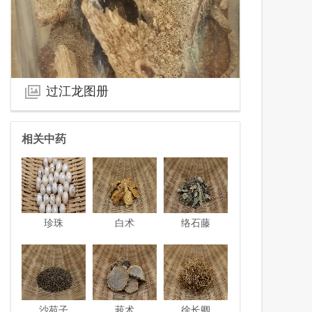
过江龙图册
相关中药
珍珠
白术
络石藤
沙苑子
莪术
徐长卿