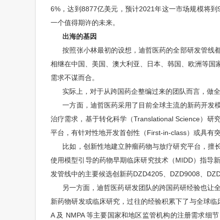
6%，达到8877亿美元，预计2021年这一市场规模
一个值得期许的未来。
出海的基因
按照张小林最初的设想，迪哲医药的全部研发管线都
相继在中国、美国、澳大利亚、日本、韩国、欧洲等国
需求不谋而合。
实际上，对于从跨国药企整编过来的团队而言，做全
一方面，迪哲医药采用了目前全球主流的新药开发模
治疗需求，基于转化科学（Translational Sci
平台，有针对性地开发首创性（First-in-class）
比如，创新性地建立肿瘤药物与放疗研究平台，擅长
使用模型引导的药物早期临床研究技术（MIDD）指导
发管线中的主要候选创新药DZD4205、DZD9008、D
另一方面，迪哲医药研发团队的跨国药研经验也让全球
新药物研发或临床研究，过往的经验积累下了与全球临床
A 及 NMPA 等主要国家和地区监管机构的注册需