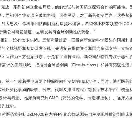
完成一系列初创企业布局后，他们尝试与跨国药企探索合作的可能性。
厚，而初创企业专项突破能力强、运作灵活，对于新药创制而言，这些都
，吕大忠及生命科学团队向阿斯利康提出建议，希望张小林带领整个ICC
于新公司研发进度，去研发具有全球创新性的药物。”
么推进，没有太多头绪。反复商量过后，国投创新生命科学团队向阿斯利
面的全球视野和初始研发管线，先进制造提供资金和国内资源支持，支持
林团队作为三方创始股东，于是有了迪哲医药。新公司战略性专注于恶性
疾病领域，把推出全球首创药（First-in-class）和具有突破性潜
。第一年就着手申请两个肿瘤靶向抑制剂的临床批件，同时，迪哲医药
体对外源化学物的吸收、分布、代谢及排泄过程）等多个技术平台，覆盖
设计与筛选、临床前研究到CMC（药品的化学、制造和控制）、临床方
领先优势。
哲医药将包括DZD4025在内的4个化合物从源头自主发现并推进到临床
。