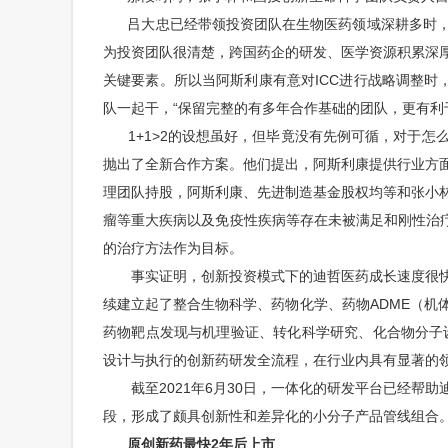
吕大忠已经带领投资团队在生物医药领域深耕多时，
为投资团队很清楚，跨国药企的研发、医学资源积累深
关键要素。所以当阿斯利康有意对ICC进行战略调整时
队一起干，“保留完整的有多年合作基础的团队，更有利
1+1>2的设想虽好，但毕竟没有先例可循，对于怎
抛出了全新合作方案。他们提出，阿斯利康提供行业方
理团队持股，阿斯利康、先进制造基金股权均等和张小
瘤等重大疾病以及免疫性疾病等存在未被满足和刚性治疗需求的
的治疗方法作为目标。
事实证明，创新投资模式下的迪哲医药成长速度很快
续建立起了整合生物科学、药物化学、药物ADME（机
药物靶点发现与机理验证、转化科学研究、化合物分子
设计与执行的创新药研发全流程，在行业内具有显著的
截至2021年6月30日，一体化的研发平台已经帮助迪
段，形成了颇具创新性和差异化的小分子产品管线组合
原创新药最快2年后上市