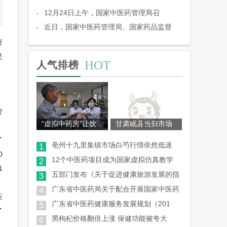
12月24日上午，国家中医药管理局召
近日，国家中医药管理局、国家药品监督
资
坚
HOT
人气排榜
，
管
“虚拟中药房”让饮
甘肃岷县当归市场
了
亳州十九里集镇市场白芍行情依然低迷
1
D
12个中医药项目成为国家虚拟仿真教学
2
1
五部门发布《关于促进健康旅游发展的指
3
广东省中医药局关于配合开展国家中医药
4
应
广东省中医药健康服务发展规划（201
5
了
黑枸杞价格翻倍上涨 保健功能被夸大
6