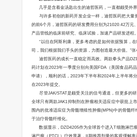
几乎是含着金汤匙出生的迪哲医药，一直都颇受外界
与许多初创的新药开发企业一样，迪哲医药把大量资金投
的前6个月，迪哲医药的研发费用分别为21020.42万元、42
产品管线的临床前研究、临床试验，加速产品研发进程
“以往在阿斯利康，更多考虑的是如何依据预算，在
司，我们根据我们手头的资源，力图创造最大价值。”张
迪哲医药的成长一直稳定而高效。两款拳头产品DZD4
药计划在2023年一季度分别向美国FDA（美国食品药
申请），顺利的话，2023年下半年和2024年上半年将分
在2023年提交。
尽管JAK/STAT是颇受关注的信号通道，但更多的
全球只有两款JAK1抑制剂在肿瘤相关适应症中获批上市，分别是
围内的批准适应症为骨髓增殖性肿瘤(MPN)中的骨髓纤维化
于治疗骨髓纤维化。
数据显示，DZD4205作为全球首个进入T细胞淋巴
淋巴瘤（PTCL）疗效显著，II期推荐剂量的客观缓解率达