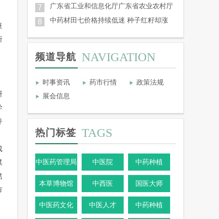
广东省工业和信息化厅广东省农业农村厅
7
。
中药材田七价格持续低迷 种子红籽却涨
8
疫
所
NAVIGATION
频道导航
时事资讯
药市行情
政策法规
研
展会信息
学
并
TAGS
热门标签
成
中医药管理局
中医院
中药种植
谋
然
本草博物馆
中西医
国医大师
市
中医药文化
中医人才
中药种植