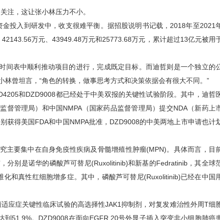
关注，这让张小林压力不小。
入到研发中，收支很难平衡。据招股说明书记载，2018年至2021
143.56万元、43949.48万元和25773.68万元，累计超过13亿元被用
。
时间表中顺利推动项目的进行，完成既定目标。而迪哲则是一个独立的
小林曾坦言，“角色的转换，做事思考方式和决策依据会有很大不同。”
205和DZD9008都已经处于中美双报的关键性试验阶段。其中，迪哲
品监督管理局）和中国NMPA（国家药品监督管理局）提交NDA（新药上
别获得美国FDA和中国NMPA批准，DZD9008的中美两地上市申请也计
研究主要集中在自身免疫性疾病及骨髓增殖性肿瘤(MPN)。具体而言，目
诺华的磷酸芦可替尼(Ruxolitinib)和新基的Fedratinib，其全球
和真性红细胞增多症。其中，磷酸芦可替尼(Ruxolitinib)已经在中国
瘤适应症关键性临床试验的高选择性JAK1抑制剂，对复发难治性外周T细
到51.9%。DZD9008在面向EGFR 20号外显子插入突变非小细胞肺癌