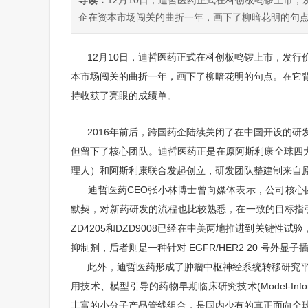
导读：
12月10日，迪哲医药正式在科创板鸣锣上市，发
企在资本市场闯关的曲折一年，画下了柳暗花明的句点。
12月10日，迪哲医药正式在科创板鸣锣上市，发行价5
本市场闯关的曲折一年，画下了柳暗花明的句点。在它
持收获了亮眼的成绩单。
2016年前后，跨国药企陆续关闭了在中国开设的研
但留下了核心团队。迪哲医药正是在原阿斯利康全球四大
理人）和阿
斯利康联合发起创立，研发团队整建制来自原
迪哲医药CEO张小林博士曾向媒体表示，公司核心团队
默契，对新药研发的流程也比较熟悉，在一致的目标指引
ZD4205和DZD9008已经在中美两地推进到关键性试
抑制剂，后者则是一种针对 EGFR/HER2 20 号外显子插入突
此外，迪哲医药形成了肿瘤中枢神经系统转移研究平
用技术、模型引导的药物早期临床研究技术(Model-Infor
丰富的小分子产品管线组合，是国内少有的真正面向全