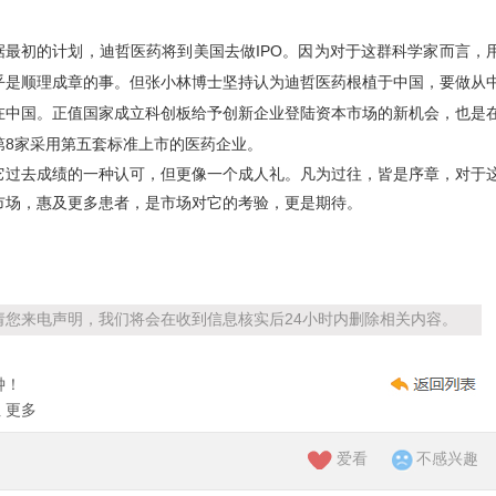
初的计划，迪哲医药将到美国去做IPO。因为对于这群科学家而言，
乎是顺理成章的事。但张小林博士坚持认为迪哲医药根植于中国，要做从
在中国。正值国家成立科创板给予创新企业登陆资本市场的新机会，也是
第8家采用第五套标准上市的医药企业。
它过去成绩的一种认可，但更像一个成人礼。凡为过往，皆是序章，对于
市场，惠及更多患者，是市场对它的考验，更是期待。
您来电声明，我们将会在收到信息核实后24小时内删除相关内容。
钟！
址
更多
爱看
不感兴趣