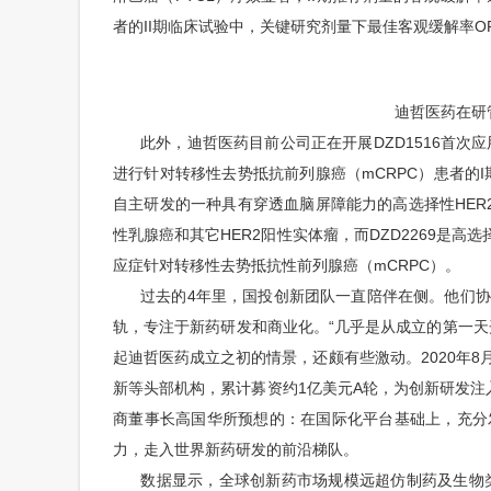
者的II期临床试验中，关键研究剂量下最佳客观缓解率ORR
迪哲医药在研
此外，迪哲医药目前公司正在开展DZD1516首次应用
进行针对转移性去势抵抗前列腺癌（mCRPC）患者的I
自主研发的一种具有穿透血脑屏障能力的高选择性HER
性乳腺癌和其它HER2阳性实体瘤，而DZD2269是
应症针对转移性去势抵抗性前列腺癌（mCRPC）。
过去的4年里，国投创新团队一直陪伴在侧。他们协
轨，专注于新药研发和商业化。“几乎是从成立的第一天
起迪哲医药成立之初的情景，还颇有些激动。2020年
新等头部机构，累计募资约1亿美元A轮，为创新研发注
商董事长高国华所预想的：在国际化平台基础上，充分
力，走入世界新药研发的前沿梯队。
数据显示，全球创新药市场规模远超仿制药及生物类似药