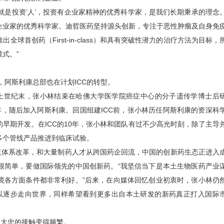
是投资’人’，投资有企业家精神的优秀科学家，是我们长期秉承的理念
企业家的优秀科学家。迪哲医药坚持源头创新，专注于恶性肿瘤及自身免
首创药（First-in-class）和具有突破性潜力的治疗方法为目标，
式。”
，阿斯利康总部也在计划ICC的转型。
上世纪末，张小林结束在哈佛大学医学院癌症中心的分子遗传学博士后
，随后加入阿斯利康。回国组建ICC前，张小林历任阿斯利康的资深科
早期开发。在ICC的10年，张小林和团队有过不少高光时刻，除了主导
多个管线产品推进到临床试验。
体系改革，和大量制药人才从跨国药企回流，中国的创新药生态正进入
很简单，要做国际领先的中国创新药。“我坚信当下是本土生物医药产业
境各方面条件都非常利好。”后来，在向媒体回忆创业初衷时，张小林仍
以逐步走向世界，同样希望看到更多出自本土研发的新药真正打入国际
大忠的接触变得频繁。