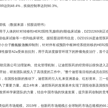
达到48.4%，疾病控制率达到90.3%。
管线 （数据来源：招股说明书）
于人体的针对转移性HER2阳性乳腺癌的I期临床试验，DZD2269则正
期临床试验等一些列临床研究。据招股说明书信息，DZD1516是迪哲医
2小分子酪氨酸激酶抑制剂，针对伴有或预防中枢神经系统转移的HER2
高选择性腺苷A2a受体拮抗剂，用于高浓度腺苷环境下的肿瘤免疫治疗，首个
助完善公司治理架构、优化管理机制，让迪哲医药的经营得以很快进入
开始，研发团队就投入了高强度的工作中。”整个迪哲项目组的成员在回
8月，在国投创新的推动下，迪哲医药引入礼来亚洲基金、红杉资本、三一
入了重要力量。成立4年来，迪哲医药的发展基本实现了国投创新及国投
发挥科学家团队的力量，结合中国市场的快速发展，提升新药创制的竞
市场规模。2019年，创新药市场规模占全球制药市场总规模的66.