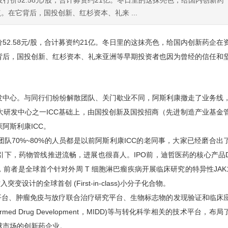
行价52.58元/股，合计募资约21亿。冬日里的这抹亮色，给国内创新药
在它背后，国投创新、红杉资本、礼来 ...
2.58元/股，合计募资约21亿。冬日里的这抹亮色，给国内创新药企在
背后，国投创新、红杉资本、礼来亚洲等早期投资者也因为曾经的信任和
发中心。与同行们纷纷解散团队、关门歇业不同，阿斯利康撤走了业务线
研发中心之一ICC基础上，由国投创新及国投招商（先进制造产业基金
阿斯利康ICC。
70%~80%的人员都是以前阿斯利康ICC的老同事，大家已经磨合出
下，药物管线推进流畅，进展也很喜人。IPO前，迪哲医药的核心产品
验，前者是全球首个针对外周 T 细胞淋巴瘤疾病开展临床研究的特异性JAK
变设计的全球首创 (First-in-class)小分子化合物。
台、肿瘤免疫与放疗联合治疗研究平台、生物标志物的发现验证和临床
med Drug Development，MIDD)等与转化科学相关的技术平台，布局
球市场的创新药企业。