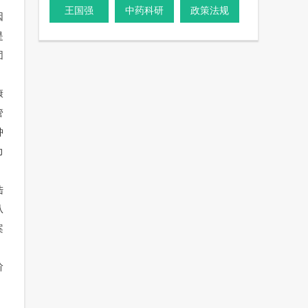
王国强
中药科研
政策法规
因
是
团
康
管
肿
力
陆
从
案
阶