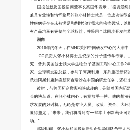
国投创新及国投招商董事长高国华表示，“投资最终就
兼具专业性和情怀格局的张小林博士就是一位成功转型
性疾病等存在未被满足和刚性治疗需求的疾病领域，以推出全球
有产品均享有完整的全球权益，并采用全球同步开发的模
潮向
2016年的冬天，在MNC关闭中国研发中心的大潮中
ICC负责人张小林博士是资深的分子遗传学专家。
究，曾到美国波士顿大学生物分子基因工程中心工作2年
家、全球研发副总裁，参与了阿斯利康一系列重磅新药的
承担阿斯利康肺癌新药泰瑞沙在中国的研发任务，还把
彼时，与跨国药企撤离相映成趣的，是随着国内药监
长的快车道。在张小林内心，有意放手一搏。他的想法
求发展的好时机，无论是专业人员、政策、资金、大环
显得坚定，“未来，我们将看到有一些本土创新药企可
场。”
那段时间，张小林和国投创新生命科学团队负责人吕