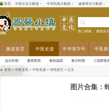
首页
中医文化大数据
中华药典大数据
健康养生大数据
热门搜索：
感冒良
频道首页
中医史迹
中华老字号
中医典
远古时期
夏商西周
春秋战国
秦汉时期
三国两晋
首页
>
中医文化
>
中医史迹
>
传统技艺
> 正文
图片合集：