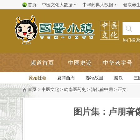
首页
中医文化大数据
中华药典大数据
健康养
热门搜索
频道首页
中医史迹
中华老字号
原始社会
夏商西周
春秋战国
秦汉
三
首页
>
中医文化
>
岭南医药史
>
清代前中期
> 正文
图片集：卢朋著