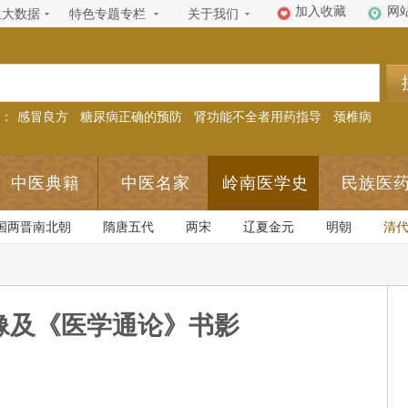
加入收藏
网
生大数据
特色专题专栏
关于我们
：
感冒良方
糖尿病正确的预防
肾功能不全者用药指导
颈椎病
中医典籍
中医名家
岭南医学史
民族医
国两晋南北朝
隋唐五代
两宋
辽夏金元
明朝
清
像及《医学通论》书影