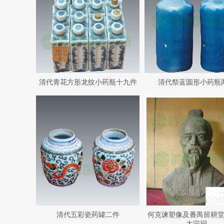
清代青花方形龙纹小药瓶十九件
清代祭蓝圆形小药瓶
清代五彩瓷药罐二件
何克谏塑像及番禺留耕
大宗祠