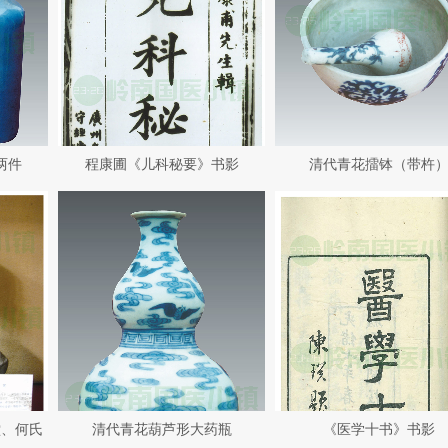
两件
程康圃《儿科秘要》书影
清代青花擂钵（带杵
堂、何氏
清代青花葫芦形大药瓶
《医学十书》书影