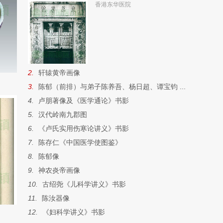
香港东华医院
2.
轩辕黄帝画像
）
3.
陈郁（前排）与弟子陈养吾、杨日超、谭宝钧 ...
4.
卢朋著像及《医学通论》书影
5.
汉代岭南九郡图
6.
《卢氏实用伤寒论讲义》书影
7.
陈存仁《中国医学使图鉴》
8.
陈郁像
9.
神农炎帝画像
10.
古绍尧《儿科学讲义》书影
11.
陈汝器像
12.
《妇科学讲义》书影